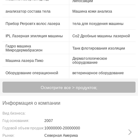
липосакции
анализатор состава тела
Машина кожи анализа
Прибор Регровтх волос лазера
тела для похудения машины
IPL Лазерная эпиляция машины
Co2 Дробные машины лазерной
Гидро машина
Танк флотирования изоляции
Микродермабрасион
Дерматологическое
Машина лазера Пико
оборудование
Оборудование операционной
ветеринарное оборудование
Осмотрите все > продуктов;
Информация о компании
Вид бизнеса:
Год основания:
2007
Годовой объем продаж:
10000000-20000000
Рынки:
Северная Америка