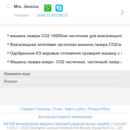
Mrs. Jessica
Телефон :
0086-21-62528275
машина лазера СО2 10600нм частичная для влагалищной обр
Влагалищная затягивая частичная машина лазера СО2/маши
Одобренные КЭ жировые отложения проверяя машину с пуль
Машина лазера микро- СО2 частичная, частичный лазер угле
Машина лазера СО2 высокой энергии частичная для удалени
Измените язык
Частичная машина обработки лазера СО2 для Ресурфасинг 
Russian
Применять обложку к лазеру СО2 удаления бородавочек час
Медицинский частичный лазер СО2 для нижнего глаза смор
Портативная машина СИД Фототерапы с красным/синью/желт
Главная страница
|
О нас
|
Карта сайта
|
Privacy Policy
Оборудование терапией света СИД 4 цветов профессионально
Взгляд настольного компьютера
Машина СИД Фототерапы подмолаживания ПДТ кожи с 2 гол
КИТАЙ внекорпусная машина терапией ударной волны supplier.
Copyright
© 2017 - 2026 Shanghai Lumsail Medical And Beauty Equipment Co., Ltd..