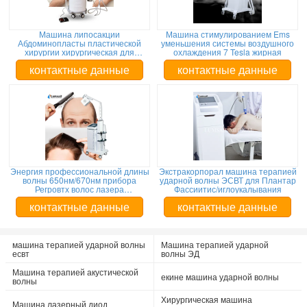
Машина липосакции
Машина стимулированием Ems
Абдоминопласты пластической
уменьшения системы воздушного
хирургии хирургическая для
охлаждения 7 Tesla жирная
хирургии липосакции вытачки/
живота Туммы
контактные данные
контактные данные
Энергия профессиональной длины
Экстракорпорал машина терапией
волны 650нм/670нм прибора
ударной волны ЭСВТ для Плантар
Регровтх волос лазера
Фассиитис/иглоукалывания
регулируемая
контактные данные
контактные данные
машина терапией ударной волны
Машина терапией ударной
есвт
волны ЭД
Машина терапией акустической
екине машина ударной волны
волны
Хирургическая машина
Машина лазерный диод