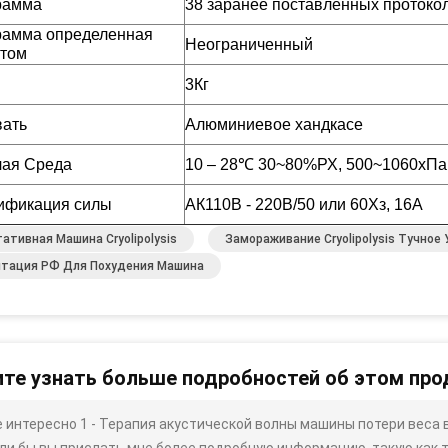
рамма
38 заранее поставленных протоко
рамма определенная
Неограниченный
нтом
3Кг
вать
Алюминиевое хандкасе
чая Среда
10 – 28℃ 30~80%РХ, 500~1060хПа
ификация силы
АК110В - 220В/50 или 60Хз, 16А
ативная Машина Cryolipolysis
Замораживание Cryolipolysis Тучно
итация РФ Для Похудения Машина
те узнать больше подробностей об этом про
 интересно 1 - Терапия акустической волны машины потери веса в