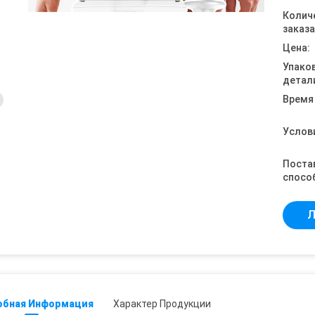
Колич
заказа
Цена:
Упако
детал
Время
Услов
Поста
спосо
Л
обная Информация
Характер Продукции