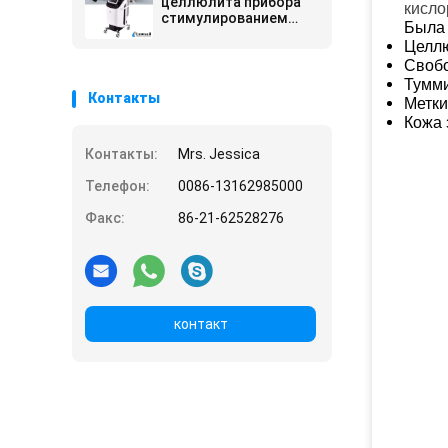
целлюлита прибора
кисло
стимулированием
Была 
мышцы HIEMT
Целл
электромагнитное
Свобо
Тумми
Контакты
Метки
Кожа 
Контакты:
Mrs. Jessica
Телефон:
0086-13162985000
Факс:
86-21-62528276
контакт