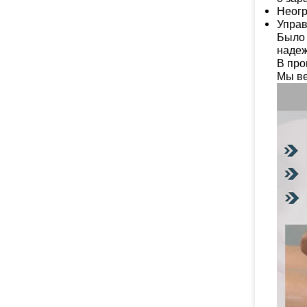
Неогр
Управ
Было 
надеж
В про
Мы ве