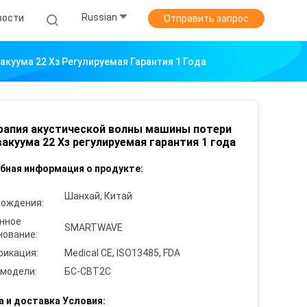
Russian
вости
Отправить запрос
акуума 22 Хз Регулируемая Гарантия 1 Года
ерапия акустической волны машины потери
вакуума 22 Хз регулируемая гарантия 1 года
бная информация о продукте:
Шанхай, Китай
хождения:
нное
SMARTWAVE
нование:
фикация:
Medical CE, ISO13485, FDA
 модели:
БС-СВТ2С
а и доставка Условия: