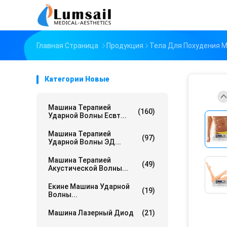
Главная Страница
Продукция
Тела Для Похудения 
Категории Новые
Машина Терапией
(160)
Ударной Волны Есвт...
Машина Терапией
(97)
Ударной Волны ЭД...
Машина Терапией
(49)
Акустической Волны...
Екине Машина Ударной
(19)
Волны...
Машина Лазерный Диод
(21)