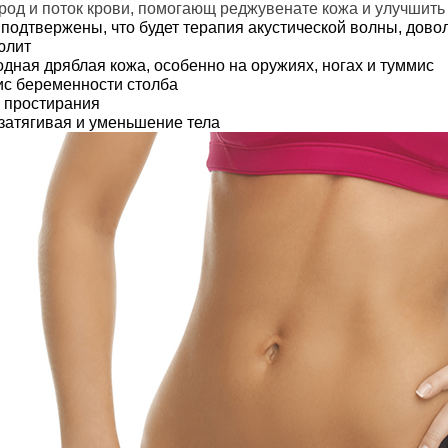
род и поток крови, помогающ реджувенате кожа и улучшить 
подтвержены, что будет терапия акустической волны, дов
юлит
дная дряблая кожа, особенно на оружиях, ногах и туммис
с беременности столба
 простирания
затягивая и уменьшение тела