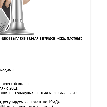
 шишки выглаживателя взглядов кожа, плотных
обходимы
стической волны.
ях с 2011:
рания), предыдущая версия максимальная к
), регулируемый шагать на 10мДж
ИИ, метка простирания, етк…)