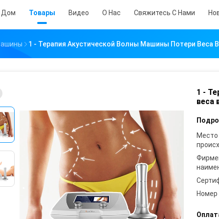
Дом
Товары
Видео
О Нас
Свяжитесь С Нами
Но
Машины
1 - Терапия Акустической Волны Машины Потери Веса В
1 - Т
веса 
Подро
Место
проис
Фирме
наиме
Серти
Номер
Оплат