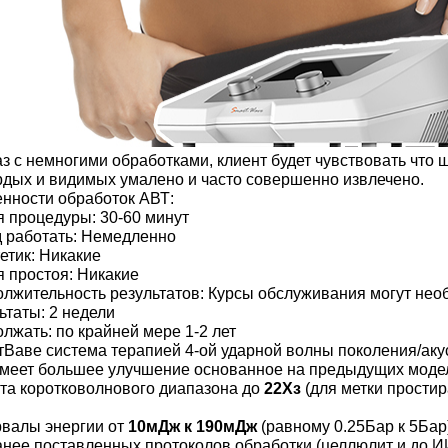
аз с немногими обработками, клиент будет чувствовать что
рдых и видимых умалено и часто совершенно извлечено.
нности обработок АВТ:
 процедуры: 30-60 минут
 работать: Немедленно
етик: Никакие
 простоя: Никакие
лжительность результатов: Курсы обслуживания могут не
ьтаты: 2 недели
лжать: по крайней мере 1-2 лет
Ваве система терапией 4-ой ударной волны поколения/аку
меет большее улучшение основанное на предыдущих модел
та коротковолнового диапазона до
22Хз
(для метки прости
валы энергии от
10мДж к 190мДж
(равному 0.25Бар к 5Бар
анее поставленных протоколов обработки (целлюлит и до И