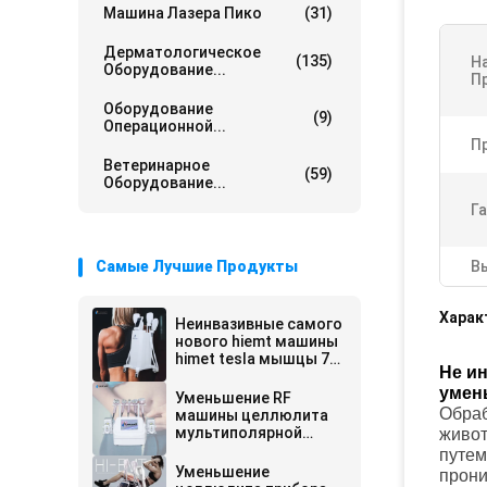
Машина Лазера Пико
(31)
Дерматологическое
(135)
Н
Оборудование...
П
Оборудование
(9)
Операционной...
П
Ветеринарное
(59)
Оборудование...
Га
Самые Лучшие Продукты
В
Харак
Неинвазивные самого
нового hiemt машины
himet tesla мышцы 7
Не и
hiemt красивого
умен
электромагнитные
Уменьшение RF
уменьшают
Обраб
машины целлюлита
мультиполярной
живот
кавитации 40k анти-
путем
Уменьшение
прони