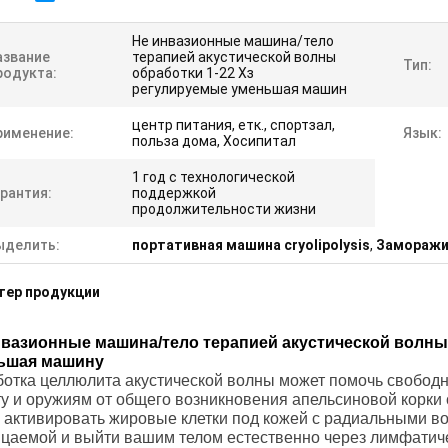
Не инвазионные машина/тело
азвание
терапией акустической волны
Тип:
родукта:
обработки 1-22 Хз
регулируемые уменьшая машин
центр питания, етк., спортзал,
рименение:
Язык:
польза дома, Хосипитал
1 год с технологической
рантия:
поддержкой
продолжительности жизни
ыделить:
портативная машина cryolipolysis
,
Заморажив
тер продукции
нвазионные машина/тело терапией акустической волны
ьшая машину
отка целлюлита акустической волны может помочь свободн
у и оружиям от общего возникновения апельсиновой корки 
 активировать жировые клетки под кожей с радиальными во
цаемой и выйти вашим телом естественно через лимфатиче