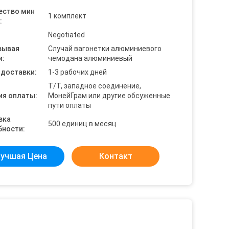
ество мин
1 комплект
:
Negotiated
вывая
Случай вагонетки алюминиевого
и:
чемодана алюминиевый
 доставки:
1-3 рабочих дней
Т/Т, западное соединение,
ия оплаты:
МонейГрам или другие обсуженные
пути оплаты
вка
500 единиц в месяц
бности:
учшая Цена
Контакт