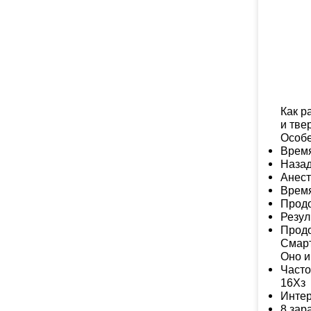
Как р
и тве
Особе
Время
Назад
Анест
Время
Продо
Резул
Продо
Смарт
Оно и
Часто
16Хз
Интер
8 зар