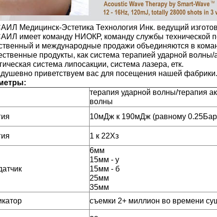
ИЛ Медицинск-Эстетика Технология Инк. ведущий изготови
ИЛ имеет команду НИОКР, команду службы технической по
ственный и международные продажи объединяются в кома
ственные продукты, как система терапией ударной волны/а
гическая система липосакции, система лазера, етк.
душевно приветствуем вас для посещения нашей фабрики
метры:
терапия ударной волны/терапия ак
волны
гия
10мДж к 190мДж (равному 0.25Бар
гия
1 к 22Хз
6мм
15мм - у
датчик
15мм - б
25мм
35мм
икатор
съемки 2+ миллион во времени су