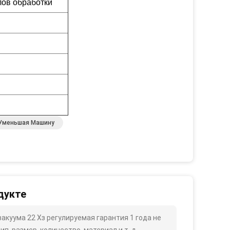
лов обработки
е Уменьшая Машину
дукте
акуума 22 Хз регулируемая гарантия 1 года не