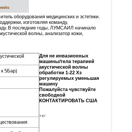
тель оборудования медицинских и эстетики.
ддержки, изготовляя команду,
нду. В последние годы, ЛУМСАИЛ начинало
кустической волны, анализатор кожи,
.
Для не инвазионных
устической
машины/тела терапией
акустической волны
 к 5Бар)
обработки 1-22 Хз
регулируемых уменьшая
машину
Пожалуйста чувствуйте
свободной
КОНТАКТИРОВАТЬ США
тег:
ществования