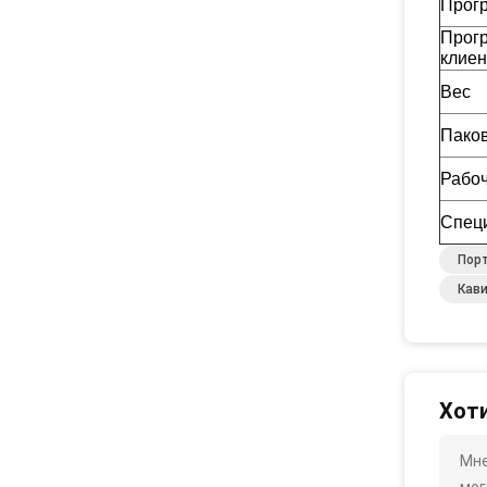
Прог
Прог
клие
Вес
Пако
Рабо
Спец
Порт
Кав
Хоти
Мне