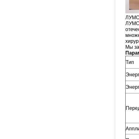
ЛУМСА
ЛУМСА
отече
множе
хирур
Мы за
Пара
Тип
Энер
Энер
Пере
Аппл