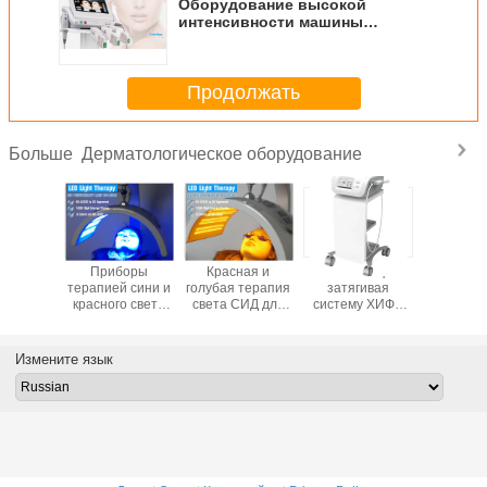
Оборудование высокой
интенсивности машины
красоты подниматься стороны
ХИФУ влагалищное затягивая
Продолжать
Дерматологическое оборудование
Больше
бор
Приборы
Красная и
Влагалище
Тера
денный
терапией сини и
голубая терапия
затягивая
красного
ы кожи
красного света
света СИД для
систему ХИФУ
СИД 
ией 3
обработки угорь
уменьшения
для женского
уменьш
тов
морщинки
частного
морщи
красный
здоровья
Измените язык
тлый