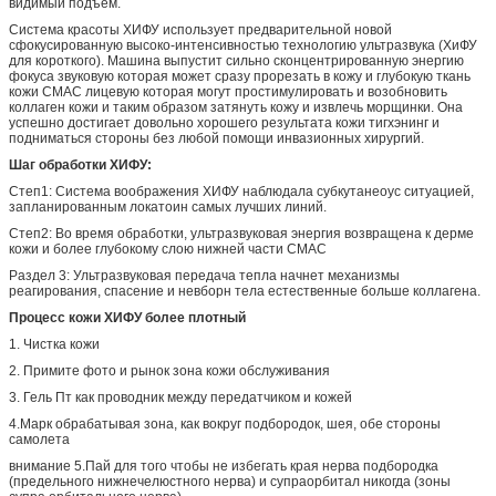
видимый подъем.
Система красоты ХИФУ использует предварительной новой
сфокусированную высоко-интенсивностью технологию ультразвука (ХиФУ
для короткого). Машина выпустит сильно сконцентрированную энергию
фокуса звуковую которая может сразу прорезать в кожу и глубокую ткань
кожи СМАС лицевую которая могут простимулировать и возобновить
коллаген кожи и таким образом затянуть кожу и извлечь морщинки. Она
успешно достигает довольно хорошего результата кожи тигхэнинг и
подниматься стороны без любой помощи инвазионных хирургий.
Шаг обработки ХИФУ:
Степ1: Система воображения ХИФУ наблюдала субкутанеоус ситуацией,
запланированным локатоин самых лучших линий.
Степ2: Во время обработки, ультразвуковая энергия возвращена к дерме
кожи и более глубокому слою нижней части СМАС
Раздел 3: Ультразвуковая передача тепла начнет механизмы
реагирования, спасение и невборн тела естественные больше коллагена.
Процесс кожи ХИФУ более плотный
1.
Чистка кожи
2.
Примите фото и рынок зона кожи обслуживания
3.
Гель Пт как проводник между передатчиком и кожей
4.Марк обрабатывая зона, как вокруг подбородок, шея, обе стороны
самолета
внимание 5.Пай для того чтобы не избегать края нерва подбородка
(предельного нижнечелюстного нерва) и супраорбитал никогда (зоны