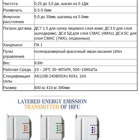
Частота
0,25 до 3,0 дж, шагая на 0.1Дж
Размечать
0.5-5.0мм
Фокусное
5,0 до 30мм, шагающ на 5.0мм
расстояние
Патрон датчика
ДС7 1,5 для супер лицевого слоя кожи; ДС3.0 для слоя
хыподермис; ДС4.5Д для слоя СМАС (4МХз); ДС4.5С для
слоя СМАС (7МХз, опционных)
Хандпьесе
ПК 1
Пульт
полноразмерный красочный экран касания 1Инч
управления
Вес
9.8Кг
Рабочая Среда
10 – 28℃ 30~80%РХ, 500~1060хПа
Спецификация
АК110В-240В/50Хз 60Хз, 16А
силы
Размер
600 кс 410 кс 390мм