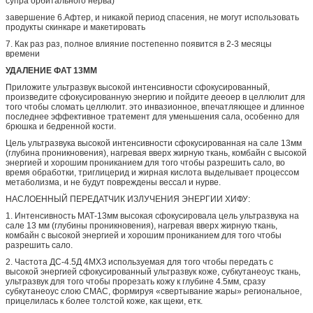
супра орбитального нерва)
завершение 6.Афтер, и никакой период спасения, не могут использовать
продукты скинкаре и макетировать
7.
Как раз раз, полное влияние постепенно появится в 2-3 месяцы
времени
УДАЛЕНИЕ ФАТ 13ММ
Приложите ультразвук высокой интенсивности сфокусированный,
произведите сфокусированную энергию и пойдите дееоер в целлюлит для
того чтобы сломать целлюлит. это инвазионное, впечатляющее и длинное
последнее эффективное тратемент для уменьшения сала, особенно для
брюшка и бедренной кости.
Цель ультразвука высокой интенсивности сфокусированная на сале 13мм
(глубина проникновения), нагревая вверх жирную ткань, комбайн с высокой
энергией и хорошим прониканием для того чтобы разрешить сало, во
время обработки, триглицерид и жирная кислота выделывает процессом
метаболизма, и не будут повреждены вессал и нурве.
НАСЛОЕННЫЙ ПЕРЕДАТЧИК ИЗЛУЧЕНИЯ ЭНЕРГИИ ХИФУ:
1.
Интенсивность МАТ-13мм высокая сфокусировала цель ультразвука на
сале 13 мм (глубины проникновения), нагревая вверх жирную ткань,
комбайн с высокой энергией и хорошим прониканием для того чтобы
разрешить сало.
2.
Частота ДС-4.5Д 4МХЗ используемая для того чтобы передать с
высокой энергией сфокусированный ультразвук коже, субкутанеоус ткань,
ультразвук для того чтобы прорезать кожу к глубине 4.5мм, сразу
субкутанеоус слою СМАС, формируя «свертывание жары» региональное,
прицелилась к более толстой коже, как щеки, етк.