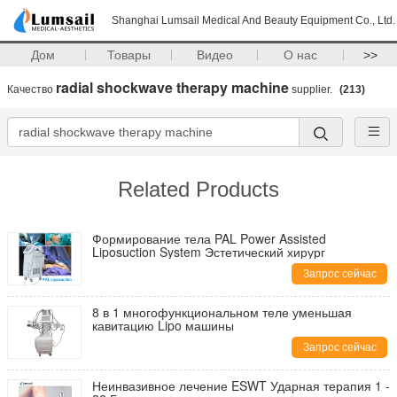
Shanghai Lumsail Medical And Beauty Equipment Co., Ltd.
Дом
Товары
Видео
О нас
>>
radial shockwave therapy machine
Качество
supplier.
(213)
Related Products
Формирование тела PAL Power Assisted
Liposuction System Эстетический хирург
Запрос сейчас
8 в 1 многофункциональном теле уменьшая
кавитацию Lipo машины
Запрос сейчас
Неинвазивное лечение ESWT Ударная терапия 1 -