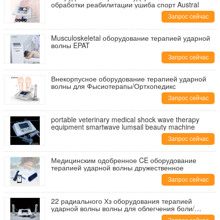
обработки реабилитации ушиба спорт Austral
Запрос сейчас
Musculoskeletal оборудование терапией ударной
волны EPAT
Запрос сейчас
Внекорпусное оборудование терапией ударной
волны для Фысиотерапы/Ортхопедикс
Запрос сейчас
portable veterinary medical shock wave therapy
equipment smartwave lumsail beauty machine
Запрос сейчас
Медицинским одобренное CE оборудование
терапией ударной волны дружественное
Запрос сейчас
22 радиального Хз оборудования терапией
ударной волны волны для облегчения боли/
улучшают кровообращение