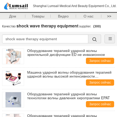
Shanghai Lumsail Medical And Beauty Equipment Co., Ltd.
Дом
Товары
Видео
О нас
>>
shock wave therapy equipment
Качество
supplier.
(300)
Оборудование терапией ударной волны
эректильной дисфункции ED не инвазионное
Запрос сейчас
Машина ударной волны оборудования терапией
ударной волны высокой интенсивности
внекорпусная
Запрос сейчас
Оборудование терапией ударной волны
технологии волны давления хиропрактики EPAT
Запрос сейчас
Оборудование терапией ударной волны