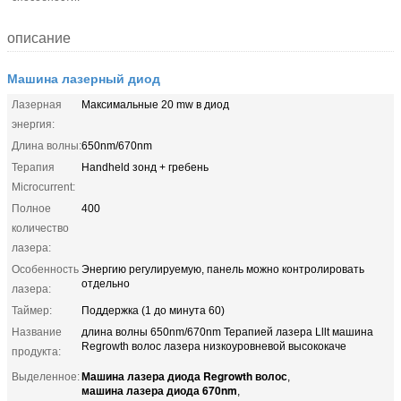
описание
Машина лазерный диод
Лазерная
Максимальные 20 mw в диод
энергия:
Длина волны:
650nm/670nm
Терапия
Handheld зонд + гребень
Microcurrent:
Полное
400
количество
лазера:
Особенность
Энергию регулируемую, панель можно контролировать
отдельно
лазера:
Таймер:
Поддержка (1 до минута 60)
Название
длина волны 650nm/670nm Терапией лазера Lllt машина
Regrowth волос лазера низкоуровневой высококаче
продукта:
Машина лазера диода Regrowth волос
Выделенное:
,
машина лазера диода 670nm
,