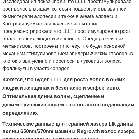
Исследования показывали что LLLT простимулировало
рост волос в мышах, который подвергли к вызванной
химиотерапи алопесии и также в areata алопесии.
Контролируемые клинические испытания
продемонстрировали что LLLT простимулировало рост
волос в обеих людях и женщинах. Среди различных
механизмов, построены гипотезу, что будет основной
механизм стимулированием эпидермических стволовых
клеток в выпуклине и переносить луковицы волоса
фолликулы в участок anagen.
Кажется, что будет LLLT для роста волос в обеих
людях и женщинах и безопасно и эффективно.
Оптимальная длина волны, сцепление и
дозиметрические параметры остаются подлежащим
Отправить
определению.
Технические данные для терапией лазера Lllt длины
волны 650nm/670nm машины Regrowth волос лазера
низкоуровневой высококачественной: