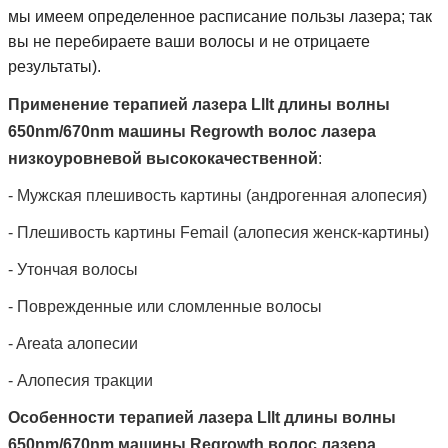
мы имеем определенное расписание пользы лазера; так
вы не перебираете ваши волосы и не отрицаете
результаты).
Применение терапией лазера Lllt длины волны
650nm/670nm машины Regrowth волос лазера
низкоуровневой высококачественной
:
-
Мужская плешивость картины (андрогенная алопесия)
-
Плешивость картины Femail (алопесия женск-картины)
-
Утончая волосы
-
Поврежденные или сломленные волосы
-
Areata алопесии
-
Алопесия тракции
Особенности терапией лазера Lllt длины волны
650nm/670nm машины Regrowth волос лазера