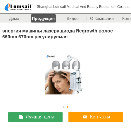
Shanghai Lumsail Medical And Beauty Equipment Co., Ltd.
Дома
Продукция
Видео
О Компании
Кон
энергия машины лазера диода Regrowth волос
650nm 670nm регулируемая
Лучшая цена
Контакты