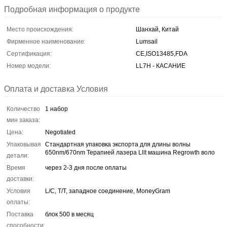
Подробная информация о продукте
Место происхождения:
Шанхай, Китай
Фирменное наименование:
Lumsail
Сертификация:
CE,ISO13485,FDA
Номер модели:
LL7H - КАСАНИЕ
Оплата и доставка Условия
Количество
1 набор
мин заказа:
Цена:
Negotiated
Упаковывая
Стандартная упаковка экспорта для длины волны
650nm/670nm Терапией лазера Lllt машина Regrowth воло
детали:
Время
через 2-3 дня после оплаты
доставки:
Условия
L/C, T/T, западное соединение, MoneyGram
оплаты:
Поставка
блок 500 в месяц
способности: