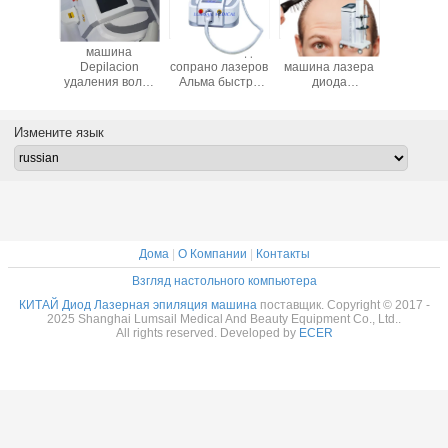
Handheld
Обработка
Хирургическая
вертикальное
машина лазера
ИСО13485
липосакция
оборудование
диода
выпадения волос
лазера
лазера диода
выпадения волос
машины ЛЛЛТ
уменьшая
650nm для
зонда 650nm
обработки
машину 980nm
Regrowth волос
восстановления
810nm
Измените язык
волос лазера
Дома
|
О Компании
|
Контакты
Взгляд настольного компьютера
КИТАЙ Диод Лазерная эпиляция машина
поставщик. Copyright © 2017 -
2025 Shanghai Lumsail Medical And Beauty Equipment Co., Ltd..
All rights reserved. Developed by
ECER