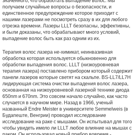
значенного, что обработать выпадение волос. Мы
получаем случайные вопросы о безопасности, и
единственное предупреждение которое приходит с
нашими лазерами не посмотреть сразу в их для любого
отрезка времени. Лазеры LLLT безопасны, эффективны,
и были доказаны, что обрабатывают много условий,
выпадение волос быть как раз одним из их.
Терапия волос лазера не-химикат, неинвазивная
обработка которая используется обыкновенно для
обработки выпадения волос. LLLT (низкоуровневая
терапия лазера) поставлено прибором который содержит
панели лазеров которые светят на скальпе. BS-LL7/LL7H
лидирующая система очистки выпадения волос лазера,
основанная на низкоуровневой лазерной технике диода
650nm и 670nm. Это совсем начало случайно, как часто
случается в научном мире. Назад в 1966, ученый
названный Endre Meister в университете Semmelweis (в
Будапеште, Венгрии) проводил исследование
исследование на раке с мышами. Он испытывал для того
чтобы увидеть имело ли LLLT любое влияние на мышах с
раком. Он использовал новый прибор вовремя -