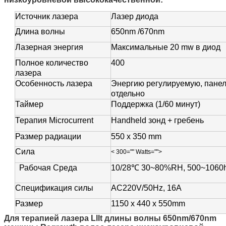
Источник лазера
Лазер диода
Длина волны
650nm /670nm
Лазерная энергия
Максимальные 20 mw в диод
Полное количество
400
лазера
Особенность лазера
Энергию регулируемую, панел
отдельно
Таймер
Поддержка (1/60 минут)
Терапия Microcurrent
Handheld зонд + гребень
Размер радиации
550 x 350 mm
Сила
< 300="" Watts="">
10/28℃ 30~80%RH, 500~1060
Рабочая Среда
Спецификация силы
AC220V/50Hz, 16A
Размер
1150 x 440 x 550mm
Для терапией лазера Lllt длины волны 650nm/670nm