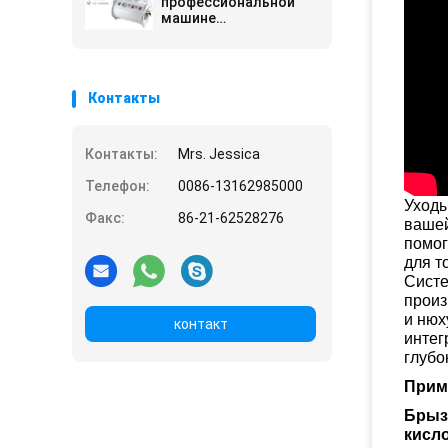
профессиональной
машине
Микродермабрасион
диаманта
Контакты
Контакты:
Mrs. Jessica
Телефон:
0086-13162985000
Уходы
Факс:
86-21-62528276
вашей
помог
для т
Систе
произ
и нюх
контакт
интег
глубо
Прим
Брыз
кисл