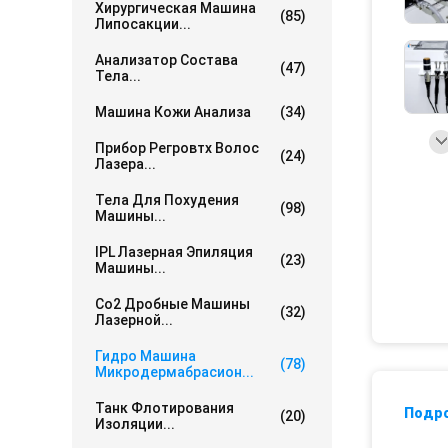
Хирургическая Машина
(85)
Липосакции...
Анализатор Состава
(47)
Тела...
Машина Кожи Анализа
(34)
Прибор Регровтх Волос
(24)
Лазера...
Тела Для Похудения
(98)
Машины...
IPL Лазерная Эпиляция
(23)
Машины...
Co2 Дробные Машины
(32)
Лазерной...
Гидро Машина
(78)
Микродермабрасион...
Танк Флотирования
Подр
(20)
Изоляции...