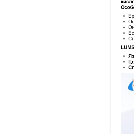
кисл
Особ
Бр
Он
Он
Ес
Сп
LUMS
Яз
Цв
С