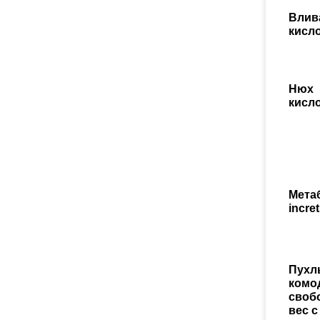
Влив
кисл
Нюх
кисл
Мета
incre
Пухл
комо
своб
вес с