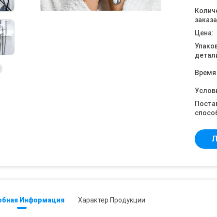
Колич
заказа
Цена:
Упако
детал
Время
Услов
Поста
спосо
Л
обная Информация
Характер Продукции