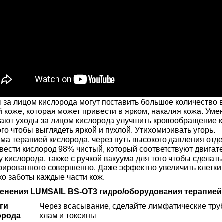
 за лицом кислорода могут поставить большое количество 
 коже, которая может привести в ярком, накаляя кожа. Уме
ают уходы за лицом кислорода улучшить кровообращение к 
ого чтобы выглядеть яркой и пухлой. Утихомиривать угорь.
ма терапией кислорода, через путь высокого давления отде
вести кислород 98% чистый, который соответствуют двигат
у кислорода, также с ручкой вакуума для того чтобы сдела
рированного совершенно. Даже эффектно увеличить клетки
ко заботы каждые части кож.
енения LUMSAIL BS-OT3 гидро/оборудования терапией
ги
Через всасывание, сделайте лимфатические тру
орода
хлам и токсины