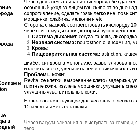
Через двигатель вливания кислорода без давлен
ание
особенный уход за лицом взыскивают во дно над
орода
сопротивление, сделать грязь легко вне, повыси
морщинки, слабина, меланин и etc.
Сторона с маской, соответствовать кислороду 1
через систему дыхания, который нужно действов
Система дыхания:
coryza, faucitis, лихорадка
Нервная система:
neurasthenic, инсомния, м
орода
Кровь:
Пищеварительная система:
astriction, киш
диабет, синдром в менопаузе, разрегулированно
излечить вверх, увеличить невосприимчивость и о
Проблемы кожи:
Revitalize клетки, вызревание клеток задержки,
болизм и
плотные кожи, извлечь морщинки, улучшить спекл
tion
улучшить чувствительные кожи.
Более соответствующее для человека с легким с
15 минут и иметь остатками.
ые
ды и
Через вакуум вливания a, выступать за комоды
одный
тело