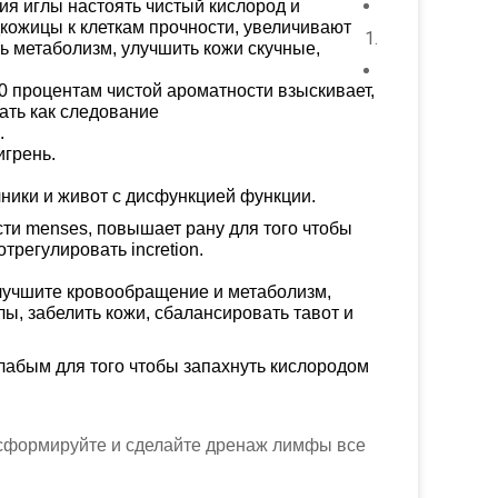
ия иглы настоять чистый кислород и
кожицы к клеткам прочности, увеличивают
ть метаболизм, улучшить кожи скучные,
00 процентам чистой ароматности взыскивает,
ать как следование
.
игрень.
ечники и живот с дисфункцией функции.
сти menses, повышает рану для того чтобы
трегулировать incretion.
 улучшите кровообращение и метаболизм,
ы, забелить кожи, сбалансировать тавот и
лабым для того чтобы запахнуть кислородом
, сформируйте и сделайте дренаж лимфы все