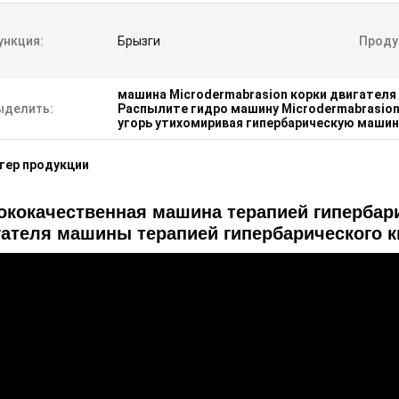
ункция:
Брызги
Проду
машина Microdermabrasion корки двигателя
ыделить:
Распылите гидро машину Microdermabrasio
угорь утихомиривая гипербарическую машин
тер продукции
ококачественная машина терапией гипербари
гателя машины терапией гипербарического 