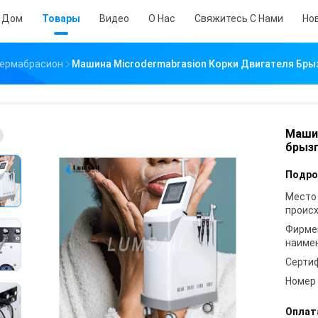
Дом
Товары
Видео
О Нас
Свяжитесь С Нами
Но
дермабрасион
Машина Microdermabrasion Корки Двигателя Бры
Машин
брызг
Подро
Место
проис
Фирме
наиме
Серти
Номер
Оплат