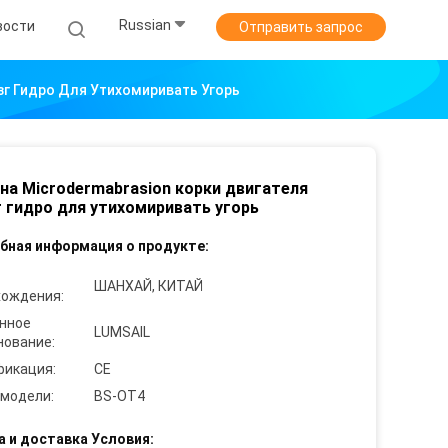
Russian
вости
Отправить запрос
зг Гидро Для Утихомиривать Угорь
а Microdermabrasion корки двигателя
 гидро для утихомиривать угорь
бная информация о продукте:
ШАНХАЙ, КИТАЙ
хождения:
нное
LUMSAIL
нование:
фикация:
CE
 модели:
BS-OT4
а и доставка Условия: