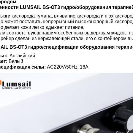
ородом
енности LUMSAIL BS-OT3 гидро/оборудования терапией
ызги кислорода тумана, вливание кислорода и нюх кислоро
о может поставить непрерывный высоконапорный кислород
о делает кожи легко вдыхает питание.
ли соответствующ нашим особенным выдержкам жидкостным
рейер сделан из нержавеющей стали, его с контейнером в
AIL BS-OT3 гидро/спецификации оборудования терапи
ык:
Английский
ет:
Белый
пецификация силы:
AC220V/50Hz, 16A