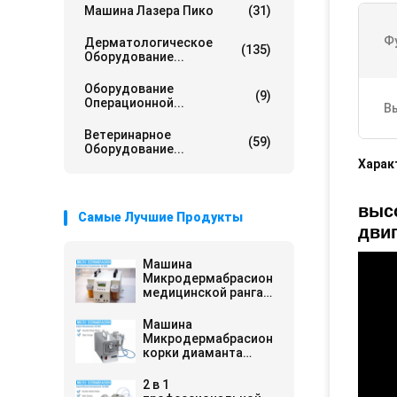
Машина Лазера Пико
(31)
Ф
Дерматологическое
(135)
Оборудование...
Оборудование
(9)
Операционной...
В
Ветеринарное
(59)
Оборудование...
Харак
выс
Самые Лучшие Продукты
дви
Машина
Микродермабрасион
медицинской ранга
диаманта
Машина
Микродермабрасион
корки диаманта
подмолаживания
кожи
2 в 1