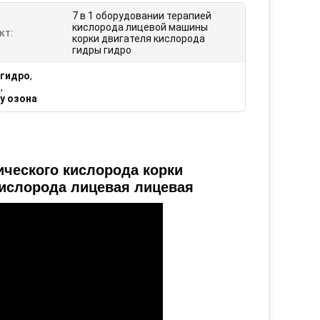
7 в 1 оборудовании терапией
кислорода лицевой машины
кт:
корки двигателя кислорода
гидры гидро
 гидро
,
n
,
у озона
ческого кислорода корки
кислорода лицевая лицевая