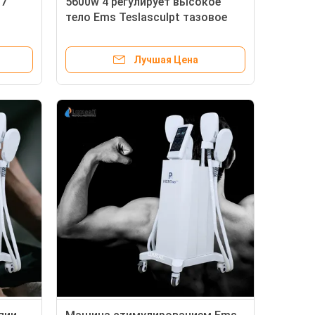
 7
5600w 4 регулирует высокое
тело Ems Teslasculpt тазовое
Himet нео RF интенсивности
уменьшая машину
Лучшая Цена