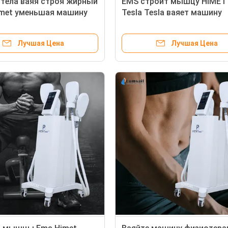
тела ваяя строя жирный
EMS строит мышцу HIMET
imet уменьшая машину
Tesla Tesla ваяет машину
Лучшая Цена
Лучшая Цена