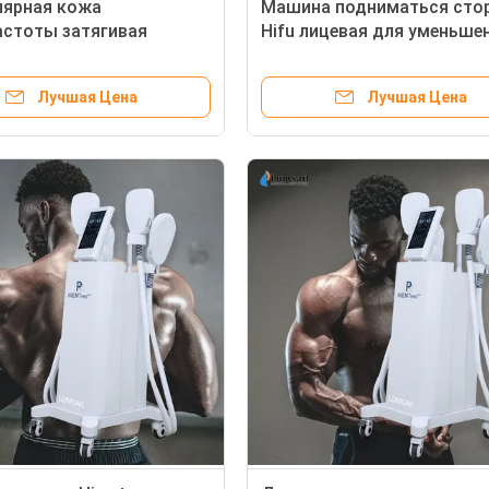
лярная кожа
Машина подниматься сто
стоты затягивая
Hifu лицевая для уменьше
аться стороны машины
укреплять уменьшает мор
ки Hifu
для применения обложки 
Лучшая Цена
Лучшая Цена
затягивать