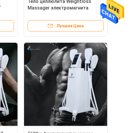
Тело целлюлита Weightloss
T
Massager электромагнита
строения мышцы 7 Tesla анти-
уменьшая машину
Лучшая Цена