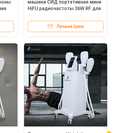
роны
машина СИД портативная мини
ния
HiFU радиочастоты 36W RF для
щинки
глубокий подниматься
к
Лучшая Цена