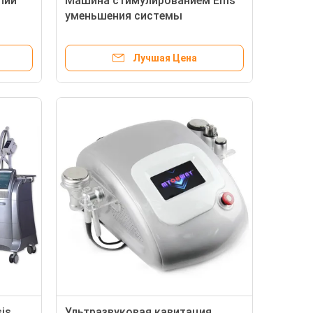
пии
Машина стимулированием Ems
уменьшения системы
воздушного охлаждения 7 Tesla
жирная
Лучшая Цена
is
Ультразвуковая кавитация