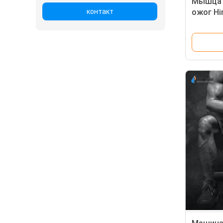
Мышца 
контакт
ожог H