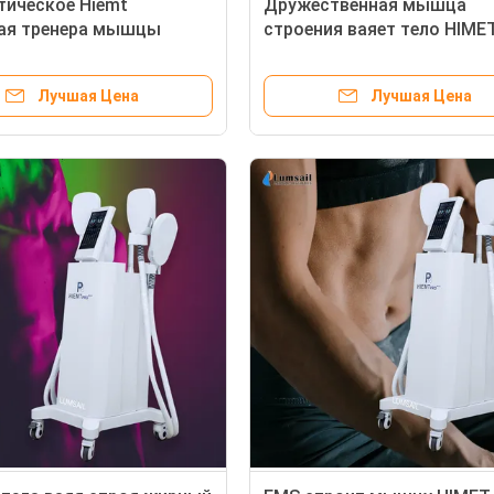
ическое Hiemt
Дружественная мышца
ая тренера мышцы
строения ваяет тело HIME
й интенсивности
уменьшая машину
омагнитного
Лучшая Цена
Лучшая Цена