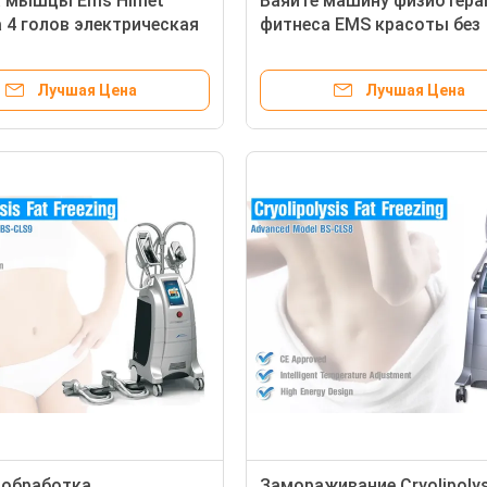
 мышцы Ems Himet
Ваяйте машину физиотера
 4 голов электрическая
фитнеса EMS красоты без
рным экраном LCD
тренировки
Лучшая Цена
Лучшая Цена
 обработка
Замораживание Cryolipolys