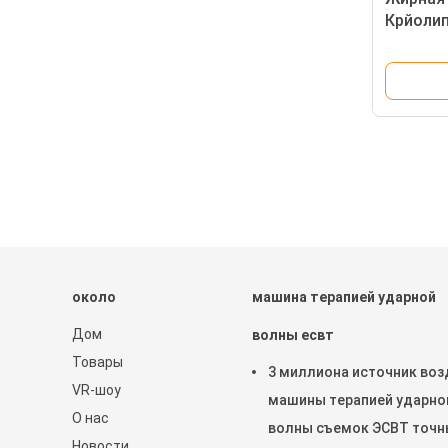
Крйоли
для уме
около
машина терапией ударной
Дом
волны есвт
Товары
3 миллиона источник воз
VR-шоу
машины терапией ударно
О нас
волны съемок ЭСВТ точн
Новости