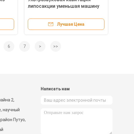
липосакции уменьшая машину
Лучшая Цена
6
7
>
>>
и
Написать нам
майна 2,
, научный
 район Путуо,
ай