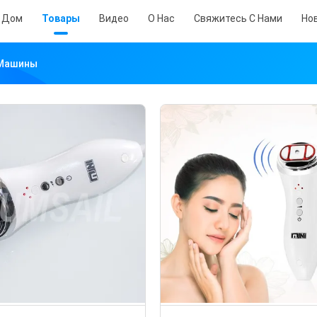
Дом
Товары
Видео
О Нас
Свяжитесь С Нами
Но
 Машины