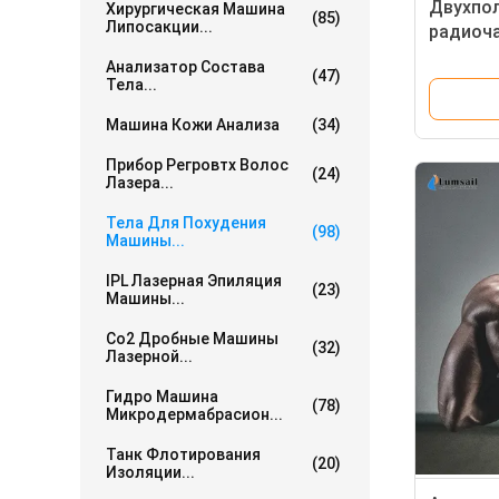
Двухпо
Хирургическая Машина
(85)
Липосакции...
радиоча
подним
Анализатор Состава
(47)
обработ
Тела...
Машина Кожи Анализа
(34)
Прибор Регровтх Волос
(24)
Лазера...
Тела Для Похудения
(98)
Машины...
IPL Лазерная Эпиляция
(23)
Машины...
Co2 Дробные Машины
(32)
Лазерной...
Гидро Машина
(78)
Микродермабрасион...
Танк Флотирования
(20)
Изоляции...