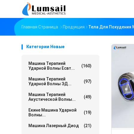
Главная Страница
Продукция
Тела Для Похудения
Категории Новые
Машина Терапией
(160)
Ударной Волны Есвт...
Машина Терапией
(97)
Ударной Волны ЭД...
Машина Терапией
(49)
Акустической Волны...
Екине Машина Ударной
(19)
Волны...
Машина Лазерный Диод
(21)