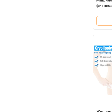
Машина
фитнеса
с сенсо
Жирная